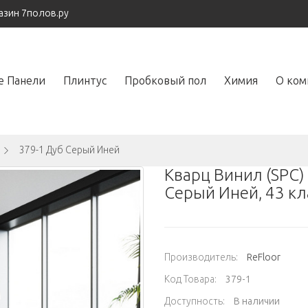
азин 7полов.ру
е Панели
Плинтус
Пробковый пол
Химия
О ком
379-1 Дуб Серый Иней
Кварц Винил (SPC) 
Серый Иней, 43 кла
Производитель:
ReFloor
Код Товара:
379-1
Доступность:
В наличии