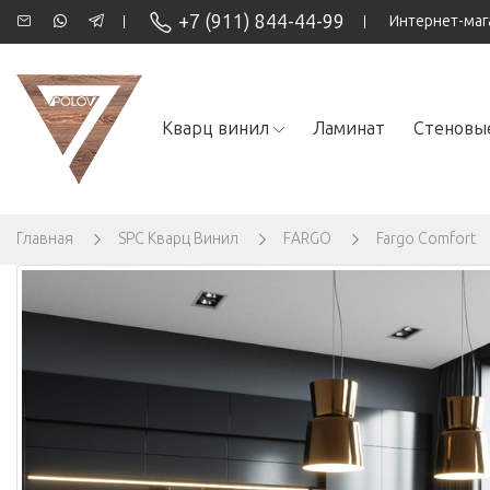
+7 (911) 844-44-99
Интернет-маг
Кварц винил
Ламинат
Cтеновы
Главная
SPC Кварц Винил
FARGO
Fargo Comfort