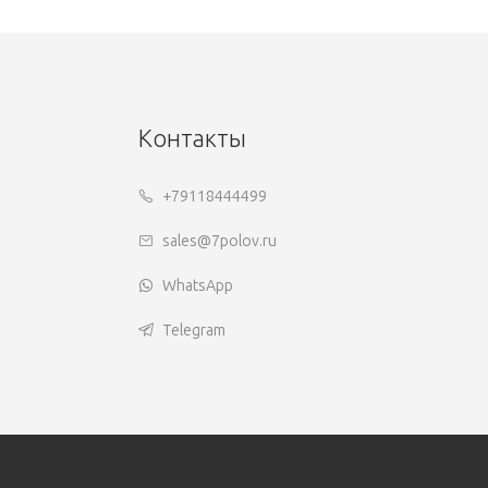
Контакты
+79118444499
sales@7polov.ru
WhatsApp
Telegram