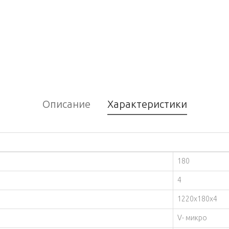
Описание
Характеристики
180
4
1220х180х4
V- микро